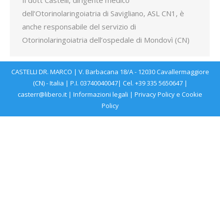
Il dott Castelli, dirigente medico
dell’Otorinolaringoiatria di Savigliano, ASL CN1, è
anche responsabile del servizio di
Otorinolaringoiatria dell’ospedale di Mondovì (CN)
CASTELLI DR. MARCO | V. Barbacana 18/A - 12030 Cavallermaggiore
(CN) - Italia | P.I. 03740040047| Cel. +39 335 5650647 |
casterr@libero.it | Informazioni legali |
Privacy Policy
e
Cookie
Policy