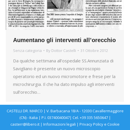
Aumentano gli interventi all’orecchio
Senza categoria
By
Dottor Castelli
31 Ottobre 2012
Da qualche settimana all’ospedale SS.Annunziata di
Savigliano è presente un nuovo microscopio
operatorio ed un nuovo micromotore e frese per la
microchirurgia. Il che ha dato impulso agli interventi
sull’orecchio…
CASTELLI DR. MARCO | V. Barbacana 18/A - 12030 Cavallermaggiore
(CN) - Italia | P.I. 03740040047| Cel. +39 335 5650647 |
casterr@libero.it | Informazioni legali |
Privacy Policy
e
Cookie