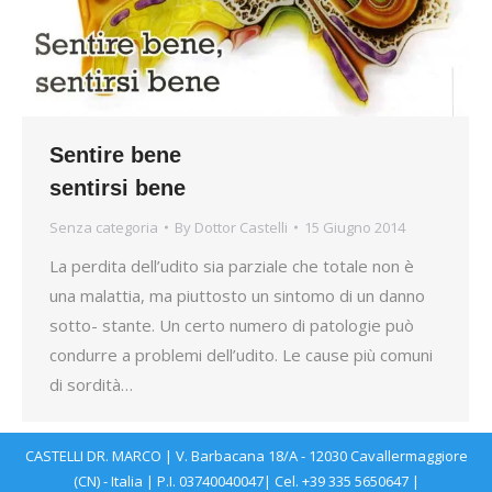
Sentire bene
sentirsi bene
Senza categoria
By
Dottor Castelli
15 Giugno 2014
La perdita dell’udito sia parziale che totale non è
una malattia, ma piuttosto un sintomo di un danno
sotto- stante. Un certo numero di patologie può
condurre a problemi dell’udito. Le cause più comuni
di sordità…
CASTELLI DR. MARCO | V. Barbacana 18/A - 12030 Cavallermaggiore
(CN) - Italia | P.I. 03740040047| Cel. +39 335 5650647 |